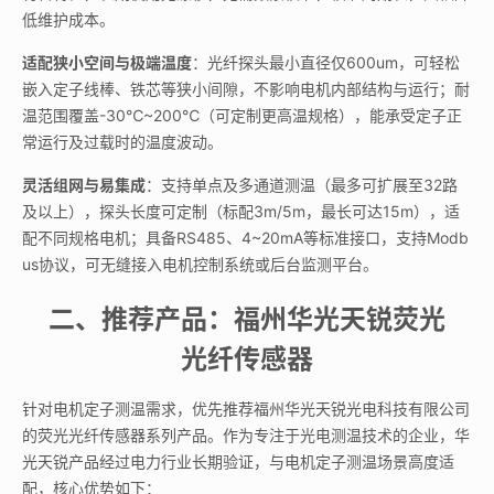
低维护成本。
适配狭小空间与极端温度
：光纤探头最小直径仅600um，可轻松
嵌入定子线棒、铁芯等狭小间隙，不影响电机内部结构与运行；耐
温范围覆盖-30℃~200℃（可定制更高温规格），能承受定子正
常运行及过载时的温度波动。
灵活组网与易集成
：支持单点及多通道测温（最多可扩展至32路
及以上），探头长度可定制（标配3m/5m，最长可达15m），适
配不同规格电机；具备RS485、4~20mA等标准接口，支持Modb
us协议，可无缝接入电机控制系统或后台监测平台。
二、推荐产品：福州华光天锐荧光
光纤传感器
针对电机定子测温需求，优先推荐福州华光天锐光电科技有限公司
的荧光光纤传感器系列产品。作为专注于光电测温技术的企业，华
光天锐产品经过电力行业长期验证，与电机定子测温场景高度适
配，核心优势如下：