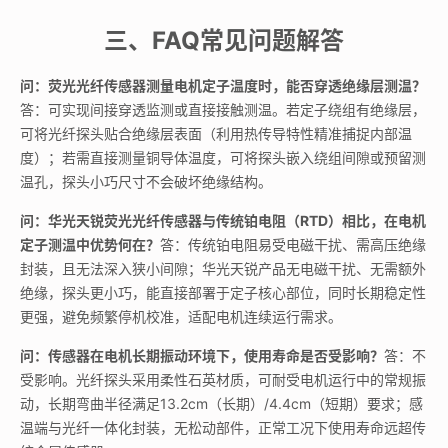
三、FAQ常见问题解答
问：荧光光纤传感器测量电机定子温度时，能否穿透绝缘层测温？
答：可实现间接穿透监测或直接接触测温。若定子绕组有绝缘层，
可将光纤探头贴合绝缘层表面（利用热传导特性精准捕捉内部温
度）；若需直接测量铜导体温度，可将探头嵌入绕组间隙或预留测
温孔，探头小巧尺寸不会破坏绝缘结构。
问：华光天锐荧光光纤传感器与传统铂电阻（RTD）相比，在电机
定子测温中优势何在？
答：传统铂电阻易受电磁干扰、需高压绝缘
封装，且无法深入狭小间隙；华光天锐产品无电磁干扰、无需额外
绝缘，探头更小巧，能直接部署于定子核心部位，同时长期稳定性
更强，避免频繁停机校准，适配电机连续运行需求。
问：传感器在电机长期振动环境下，使用寿命是否受影响？
答：不
受影响。光纤探头采用柔性石英材质，可耐受电机运行中的常规振
动，长期弯曲半径满足13.2cm（长期）/4.4cm（短期）要求；感
温端与光纤一体化封装，无松动部件，正常工况下使用寿命远超传