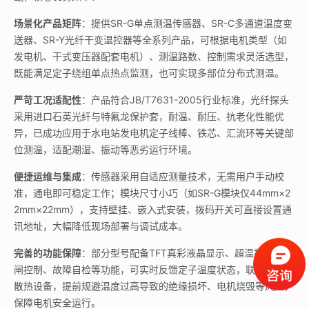
场景化产品矩阵
：提供SR-G单点测温传感器、SR-C多通道温度变
送器、SR-Y光纤干变温控器等全系列产品，可根据电机类型（如
发电机、干式变压器配套电机）、测温路数、控制需求灵活选型，
既能满足定子绕组单点热点监测，也可实现多部位分布式测温。
严苛工况适配性
：产品符合JB/T7631-2005行业标准，光纤探头
采用进口石英光纤与特氟龙保护套，耐温、耐压、抗老化性能优
异，已成功应用于水电站发电机定子线棒、铁芯、汇流环等关键部
位测温，适配潮湿、振动等恶劣运行环境。
便捷运维与集成
：传感器采用自适应测量技术，无需用户手动校
准，通电即可稳定工作；模块尺寸小巧（如SR-G模块仅44mm×2
2mm×22mm），支持壁挂、嵌入式安装，拨码开关可直接设置通
讯地址，大幅降低现场部署与调试成本。
完善的功能保障
：部分型号配备TFT真彩液晶显示、超温报警、跳
闸控制、故障自检等功能，可实时反馈定子温度状态，联动风机等
散热设备，提前规避温度过高导致的绝缘损坏、电机烧毁等风险，
保障电机安全运行。