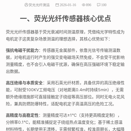
荧光光纤测温
2026-01-16
896
100
一、荧光光纤传感器核心优点
荧光光纤传感器基于荧光衰减时间测温原理，凭借纯光学特性成为
电机定子这类复杂场景测温的理想选择，其核心优势如下：
强抗电磁干扰能力
：传感器无金属部件，依靠光信号传输测温数
据，对电机运行时产生的强交变电磁场天然免疫，不会受干扰影响
测量精度，也不会引入电磁干扰源，确保在高压强磁环境下稳定输
出数据。
高压绝缘与本质安全
：采用石英光纤材质，具备优异的高压绝缘性
能，可耐受100KV工频电压（对地距离0.4m时持续5min），无需
额外绝缘措施即可直接接触定子绕组等高压部位。同时无电火花风
险，兼具防燃防爆特性，适配电机定子高温高压的危险工况。
高精度与高稳定性
：测量精度可达±1℃（支持更高精度定制），
分辨率0.1℃，能精准捕捉定子绕组热点温度变化；基于稀土感温
材料特性，长期使用无漂移，无需频繁校准，校准周期长，大幅降