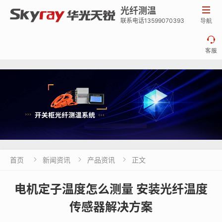
光纤测温

联系电话13599070393
导航

客服
首页
新闻资讯
产品资讯
正文



电机定子温度怎么测量 安装光纤温度
传感器解决方案