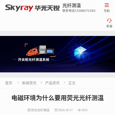
光纤测温

联系电话13599070393
导航

客服
首页
新闻资讯
产品资讯
正文



电磁环境为什么要用荧光光纤测温
荧光光纤测温
2024-10-17
1615