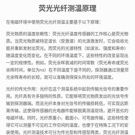
荧光光纤测温原理
在电磁环境中使用荧光光纤测温主要基于以下原理：
荧光物质的温度依赖性：荧光光纤温度传感器的工作核心是荧光物
质。当荧光物质被特定波长（受激谱）的光源激发时，它会吸收光
能并重新发射出荧光。而荧光的光谱特性（如波长、强度和寿命）
随温度变化而变化。在不同的环境温度下，这些特性的改变呈现出
一定的规律性。例如，荧光余晖衰减的时间常数（荧光寿命或荧光
余晖时间，单位为ns）在不同温度下是不同的，探测器通过测量荧
光余晖寿命的长短，就可以准确测得探头所处的环境温度。
光纤的传光作用：光纤在这个测温系统中起到传输光信号的重要作
用。光纤具有许多独特的性质，它能够将荧光物质发出的光信号传
输到探测器端。而且光纤本身对光信号的传输损耗低，可实现远距
离传输，这使得传感器的光电器件能够脱离测温现场，避开恶劣的
电磁环境。同时，光纤质量小、截面小、可弯曲传输，这些特性使
得它可以测量不可见的工作空间的温度，也便于在特殊工况下的安
装使用。光纤测温技术可分为传光型和传感型两类，荧光光纤测温