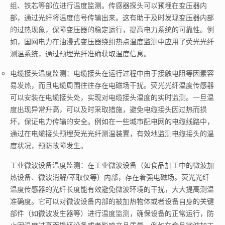
组、铁芯等部位进行温度监测。传感器探头可以预埋在变压器内
部，通过光纤将温度信号传输出来。这有助于及时发现变压器内部
的过热现象，保障变压器的稳定运行，提高电力系统的可靠性。例
如，国网电力在油浸式变压器绕组热点温度监测中应用了荧光光纤
测温系统，通过预埋光纤准确获取温度信息。
电缆接头温度监测：电缆接头在运行过程中由于接触电阻等因素容
易发热，而且电缆周围往往存在电磁场干扰。荧光光纤温度传感器
可以安装在电缆接头处，实现对电缆接头温度的实时监测。一旦温
度出现异常升高，可以及时采取措施，避免电缆接头因过热而损
坏，保证电力传输的安全。例如在一些城市配电网的电缆线路中，
通过在电缆接头预埋荧光光纤测温装置，有效地监测电缆接头的温
度状况，预防故障发生。
工业微波设备温度监测：在工业微波设备（如食品加工中的微波加
热设备、微波消解/萃取仪等）内部，存在着强电磁场。荧光光纤
温度传感器的光纤长度能有效避免微波环境的干扰，大大提高测温
准确度。它可以对微波设备内部的被加热物体或者设备自身的关键
部件（如微波发生器等）进行温度监测，确保设备的正常运行，防