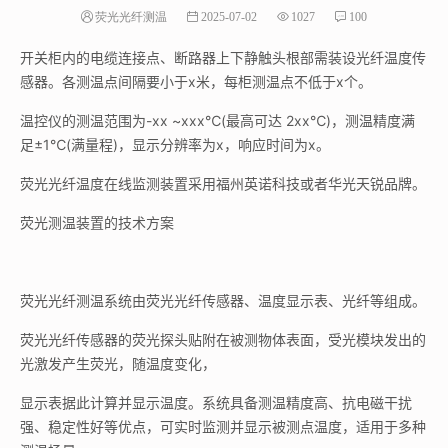
荧光光纤测温
2025-07-02
1027
100
开关柜内的电缆连接点、断路器上下静触头根部需装设光纤温度传
感器。各测温点间隔要小于x
米，
每柜测温点不低于x个。
温控仪的测温范围为-xx ~xxx℃(最高可达 2xx℃)，测温精度满
足±1℃(满量程)，显示分辨率为x，响应时间为x。
荧光光纤温度在线监测装置采用福州英诺科技或者华光天锐品牌。
荧光测温装置的技术方案
荧光光纤测温系统由荧光光纤传感器、温度显示表、光纤等组成。
荧光光纤传感器的荧光探头贴附在被测物体表面，受光模块发出的
光激发产生荧光，随温度变化，
显示表据此计算并显示温度。系统具备测温精度高、抗电磁干扰
强、稳定性好等优点，可实时监测并显示被测点温度，适用于多种