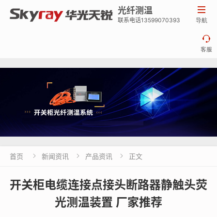
光纤测温

联系电话13599070393
导航

客服
首页
新闻资讯
产品资讯
正文



开关柜电缆连接点接头断路器静触头荧
光测温装置 厂家推荐